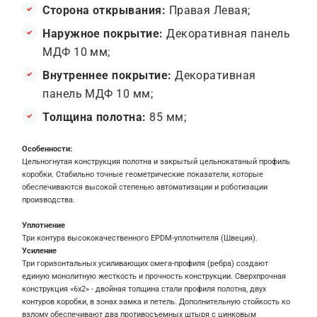
Сторона открывания:
Правая Левая;
Наружное покрытие:
Декоративная панель
МДФ 10 мм;
Внутреннее покрытие:
Декоративная
панель МДФ 10 мм;
Толщина полотна:
85 мм;
Особенности:
Цельногнутая конструкция полотна и закрытый цельнокатаный профиль
коробки. Стабильно точные геометрические показатели, которые
обеспечиваются высокой степенью автоматизации и роботизации
производства.
Уплотнение
Три контура высококачественного EPDM-уплотнителя (Швеция).
Усиление
Три горизонтальных усиливающих омега-профиля (ребра) создают
единую монолитную жесткость и прочность конструкции. Сверхпрочная
конструкция «6x2» - двойная толщина стали профиля полотна, двух
контуров коробки, в зонах замка и петель. Дополнительную стойкость ко
взлому обеспечивают два противосъемных штыря с цинковым